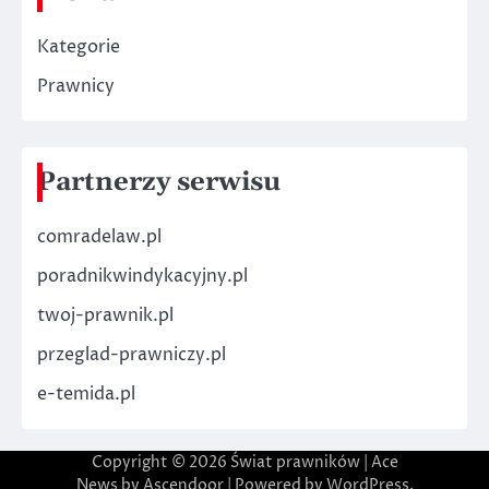
Kategorie
Prawnicy
Partnerzy serwisu
comradelaw.pl
poradnikwindykacyjny.pl
twoj-prawnik.pl
przeglad-prawniczy.pl
e-temida.pl
Copyright © 2026
Świat prawników
| Ace
News by
Ascendoor
| Powered by
WordPress
.