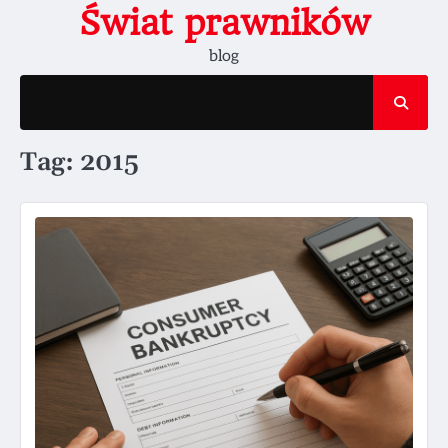
Skip
Świat prawników
to
blog
content
Tag:
2015