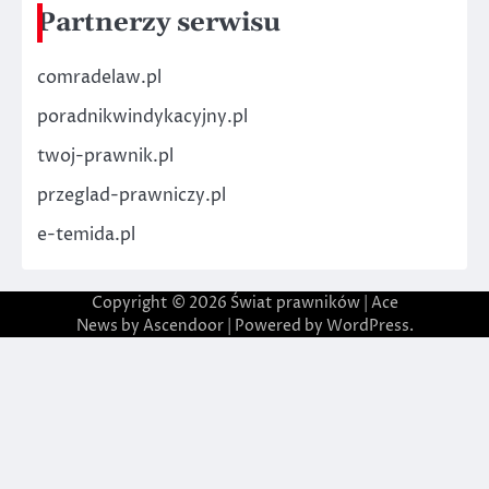
Partnerzy serwisu
comradelaw.pl
poradnikwindykacyjny.pl
twoj-prawnik.pl
przeglad-prawniczy.pl
e-temida.pl
Copyright © 2026
Świat prawników
| Ace
News by
Ascendoor
| Powered by
WordPress
.