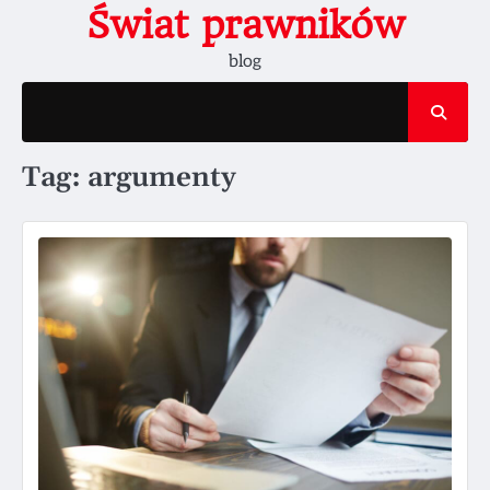
Skip
Świat prawników
to
blog
content
Tag:
argumenty