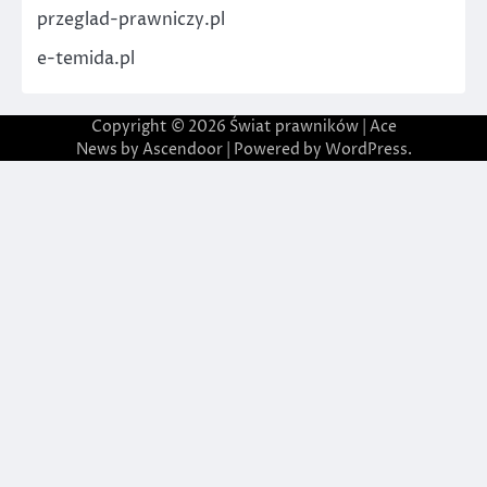
przeglad-prawniczy.pl
e-temida.pl
Copyright © 2026
Świat prawników
| Ace
News by
Ascendoor
| Powered by
WordPress
.