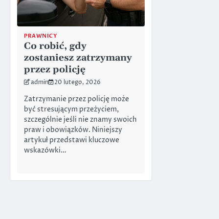
PRAWNICY
Co robić, gdy
zostaniesz zatrzymany
przez policję
admin
20 lutego, 2026
Zatrzymanie przez policję może
być stresującym przeżyciem,
szczególnie jeśli nie znamy swoich
praw i obowiązków. Niniejszy
artykuł przedstawi kluczowe
wskazówki…