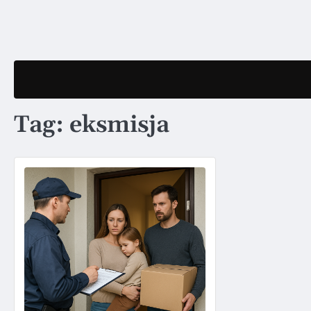
Skip
to
content
Tag:
eksmisja