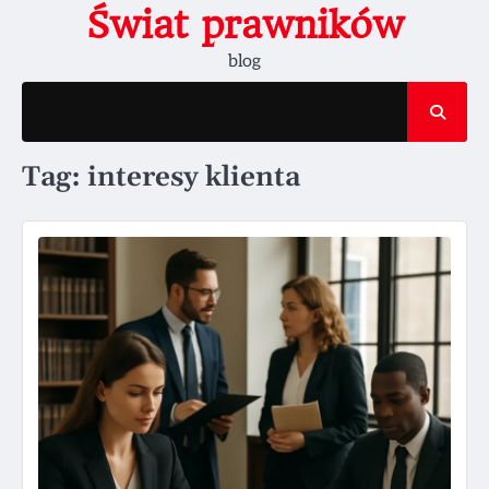
Skip
Świat prawników
to
blog
content
Tag:
interesy klienta