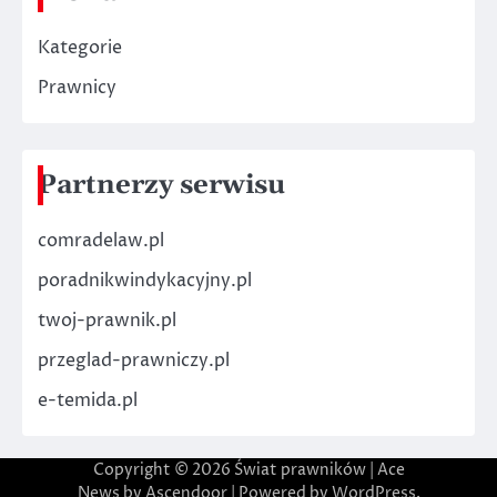
Kategorie
Prawnicy
Partnerzy serwisu
comradelaw.pl
poradnikwindykacyjny.pl
twoj-prawnik.pl
przeglad-prawniczy.pl
e-temida.pl
Copyright © 2026
Świat prawników
| Ace
News by
Ascendoor
| Powered by
WordPress
.