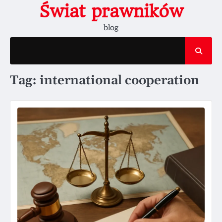
Skip
Świat prawników
to
blog
content
Tag:
international cooperation