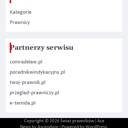
Kategorie
Prawnicy
Partnerzy serwisu
comradelaw.pl
poradnikwindykacyjny.pl
twoj-prawnik.pl
przeglad-prawniczy.pl
e-temida.pl
Copyright © 2026
Świat prawników
| Ace
News by
Ascendoor
| Powered by
WordPress
.