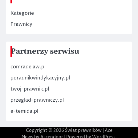
Kategorie
Prawnicy
Partnerzy serwisu
comradelaw.pl
poradnikwindykacyjny.pl
twoj-prawnik.pl
przeglad-prawniczy.pl
e-temida.pl
Copyright © 2026
Świat prawników
| Ace
News by
Ascendoor
| Powered by
WordPress
.