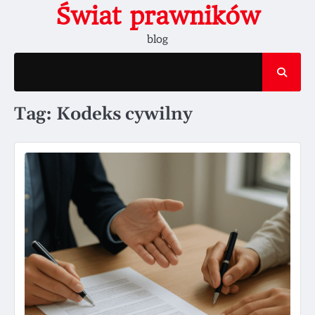
Skip
Świat prawników
to
blog
content
Tag:
Kodeks cywilny