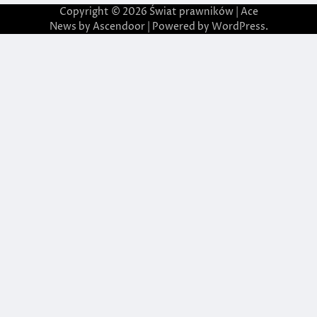
Copyright © 2026
Świat prawników
| Ace
News by
Ascendoor
| Powered by
WordPress
.