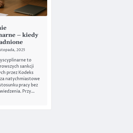
ie
narne – kiedy
sadnione
istopada, 2025
yscyplinarne to
urowszych sankcji
ych przez Kodeks
cza natychmiastowe
stosunku pracy bez
wiedzenia. Przy…