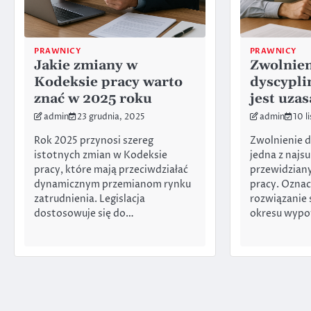
PRAWNICY
PRAWNICY
Jakie zmiany w
Zwolnien
Kodeksie pracy warto
dyscypli
znać w 2025 roku
jest uza
admin
23 grudnia, 2025
admin
10 l
Rok 2025 przynosi szereg
Zwolnienie d
istotnych zmian w Kodeksie
jedna z najs
pracy, które mają przeciwdziałać
przewidzian
dynamicznym przemianom rynku
pracy. Ozna
zatrudnienia. Legislacja
rozwiązanie 
dostosowuje się do…
okresu wypo