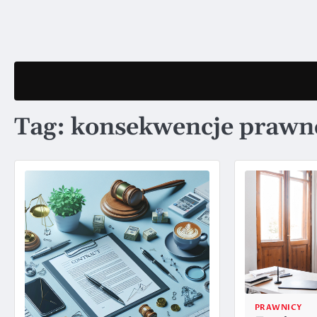
Skip
to
content
Tag:
konsekwencje prawn
PRAWNICY