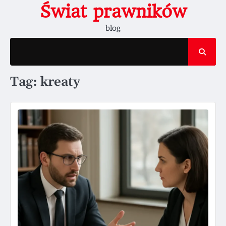
Skip
Świat prawników
to
blog
content
Tag:
kreaty