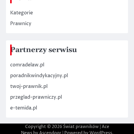
Kategorie
Prawnicy
Partnerzy serwisu
comradelaw.pl
poradnikwindykacyjny.pl
twoj-prawnik.pl
przeglad-prawniczy.pl
e-temida.pl
Copyright © 2026
Świat prawników
| Ace
News by
Ascendoor
| Powered by
WordPress
.