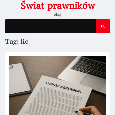
Skip
Świat prawników
to
blog
content
Tag:
lic