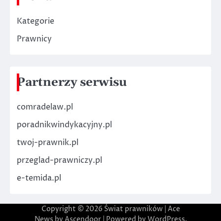
Kategorie
Prawnicy
Partnerzy serwisu
comradelaw.pl
poradnikwindykacyjny.pl
twoj-prawnik.pl
przeglad-prawniczy.pl
e-temida.pl
Copyright © 2026
Świat prawników
| Ace
News by
Ascendoor
| Powered by
WordPress
.