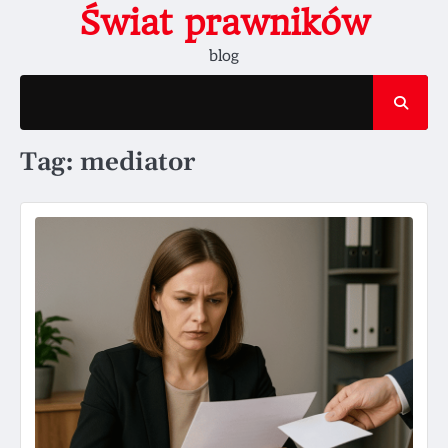
Skip
Świat prawników
to
blog
content
Tag:
mediator