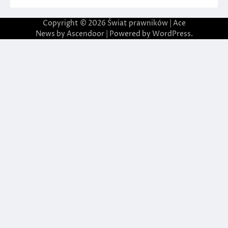
Copyright © 2026
Świat prawników
| Ace
News by
Ascendoor
| Powered by
WordPress
.