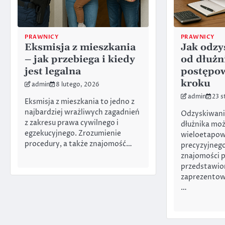
PRAWNICY
PRAWNICY
Eksmisja z mieszkania
Jak odzy
– jak przebiega i kiedy
od dłużn
jest legalna
postępow
kroku
admin
8 lutego, 2026
admin
23 s
Eksmisja z mieszkania to jedno z
najbardziej wrażliwych zagadnień
Odzyskiwani
z zakresu prawa cywilnego i
dłużnika mo
egzekucyjnego. Zrozumienie
wieloetapo
procedury, a także znajomość…
precyzyjnego
znajomości 
przedstawio
zaprezentow
…