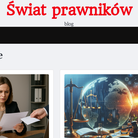
Świat prawników
blog
e