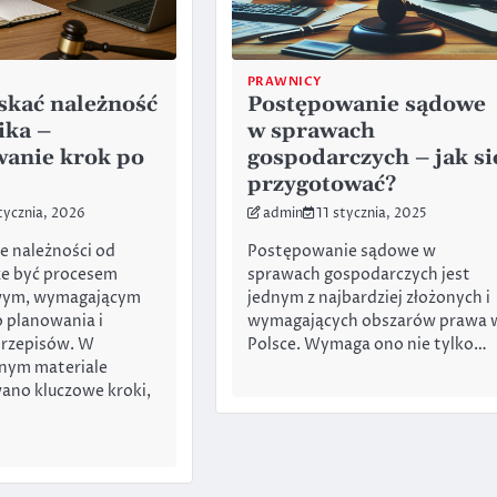
PRAWNICY
skać należność
Postępowanie sądowe
ika –
w sprawach
anie krok po
gospodarczych – jak si
przygotować?
tycznia, 2026
admin
11 stycznia, 2025
e należności od
Postępowanie sądowe w
że być procesem
sprawach gospodarczych jest
wym, wymagającym
jednym z najbardziej złożonych i
 planowania i
wymagających obszarów prawa 
przepisów. W
Polsce. Wymaga ono nie tylko…
nym materiale
ano kluczowe kroki,