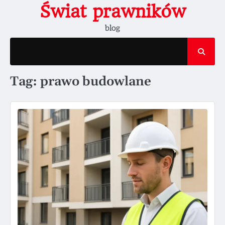
Skip
Świat prawników
to
blog
content
Tag:
prawo budowlane