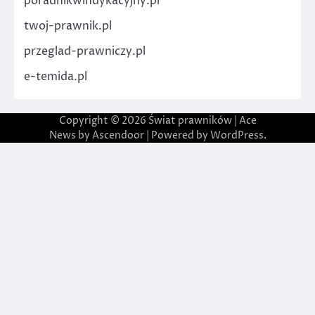
poradnikwindykacyjny.pl
twoj-prawnik.pl
przeglad-prawniczy.pl
e-temida.pl
Copyright © 2026
Świat prawników
| Ace
News by
Ascendoor
| Powered by
WordPress
.