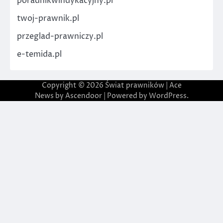
poradnikwindykacyjny.pl
twoj-prawnik.pl
przeglad-prawniczy.pl
e-temida.pl
Copyright © 2026
Świat prawników
| Ace
News by
Ascendoor
| Powered by
WordPress
.