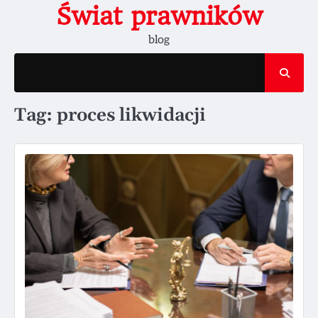
Skip
Świat prawników
to
blog
content
Tag:
proces likwidacji