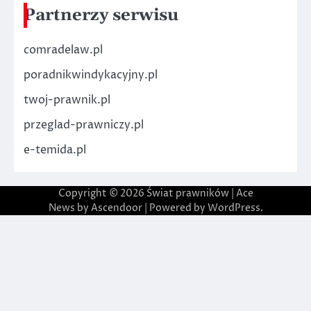
Partnerzy serwisu
comradelaw.pl
poradnikwindykacyjny.pl
twoj-prawnik.pl
przeglad-prawniczy.pl
e-temida.pl
Copyright © 2026
Świat prawników
| Ace
News by
Ascendoor
| Powered by
WordPress
.