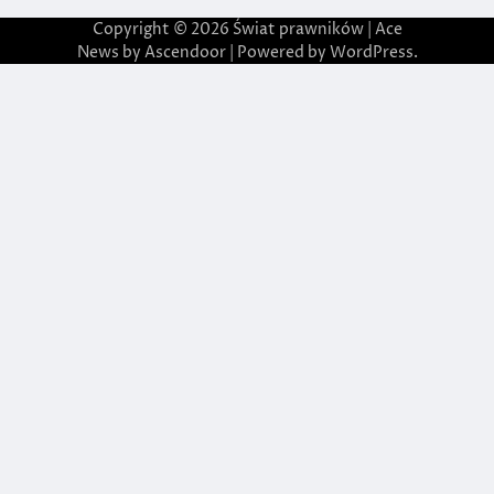
Copyright © 2026
Świat prawników
| Ace
News by
Ascendoor
| Powered by
WordPress
.