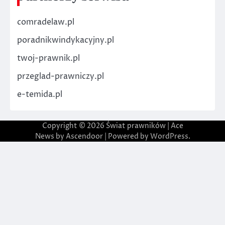
comradelaw.pl
poradnikwindykacyjny.pl
twoj-prawnik.pl
przeglad-prawniczy.pl
e-temida.pl
Copyright © 2026
Świat prawników
| Ace
News by
Ascendoor
| Powered by
WordPress
.