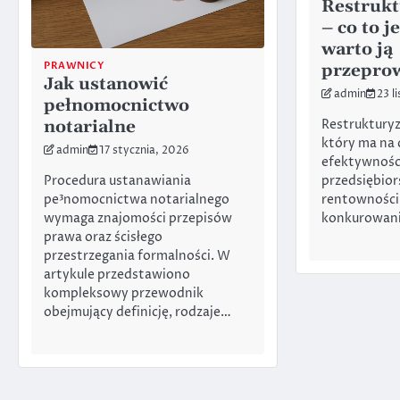
Restrukt
– co to j
warto ją
PRAWNICY
przepro
Jak ustanowić
admin
23 l
pełnomocnictwo
notarialne
Restrukturyz
który ma na 
admin
17 stycznia, 2026
efektywności
Procedura ustanawiania
przedsiębior
pe³nomocnictwa notarialnego
rentowności 
wymaga znajomości przepisów
konkurowani
prawa oraz ścisłego
przestrzegania formalności. W
artykule przedstawiono
kompleksowy przewodnik
obejmujący definicję, rodzaje…