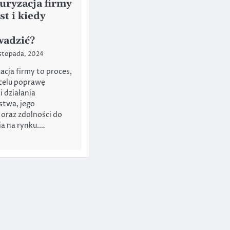
uryzacja firmy
est i kiedy
wadzić?
istopada, 2024
acja firmy to proces,
celu poprawę
 działania
stwa, jego
oraz zdolności do
a na rynku.…