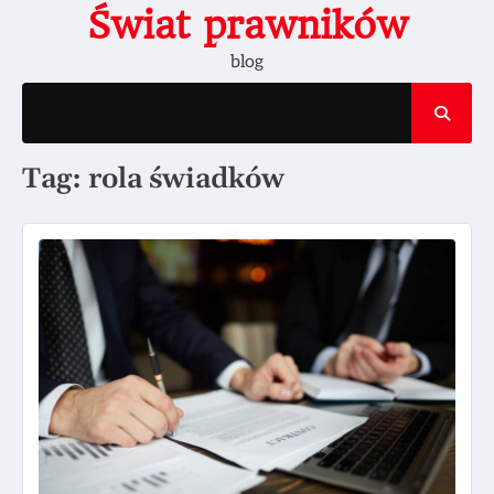
Skip
Świat prawników
to
blog
content
Tag:
rola świadków