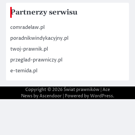
Partnerzy serwisu
comradelaw.pl
poradnikwindykacyjny.pl
twoj-prawnik.pl
przeglad-prawniczy.pl
e-temida.pl
Copyright © 2026
Świat prawników
| Ace
News by
Ascendoor
| Powered by
WordPress
.