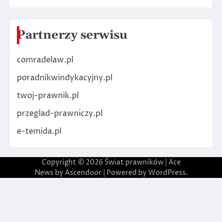
Partnerzy serwisu
comradelaw.pl
poradnikwindykacyjny.pl
twoj-prawnik.pl
przeglad-prawniczy.pl
e-temida.pl
Copyright © 2026
Świat prawników
| Ace
News by
Ascendoor
| Powered by
WordPress
.