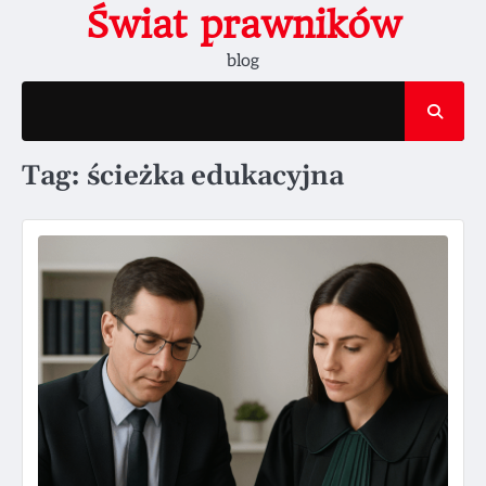
Skip
Świat prawników
to
blog
content
Tag:
ścieżka edukacyjna