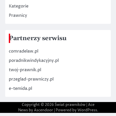
Kategorie
Prawnicy
Partnerzy serwisu
comradelaw.pl
poradnikwindykacyjny.pl
twoj-prawnik.pl
przeglad-prawniczy.pl
e-temida.pl
Copyright © 2026
Świat prawników
| Ace
News by
Ascendoor
| Powered by
WordPress
.