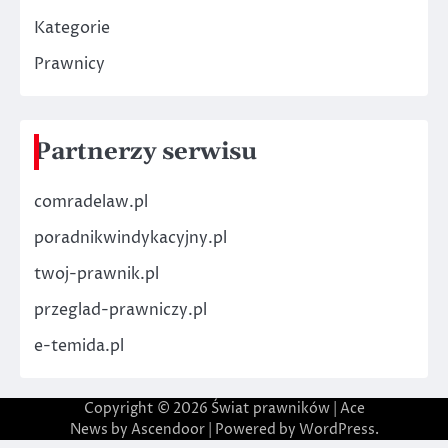
Kategorie
Prawnicy
Partnerzy serwisu
comradelaw.pl
poradnikwindykacyjny.pl
twoj-prawnik.pl
przeglad-prawniczy.pl
e-temida.pl
Copyright © 2026
Świat prawników
| Ace
News by
Ascendoor
| Powered by
WordPress
.