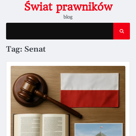
Skip
Świat prawników
to
blog
content
Tag:
Senat