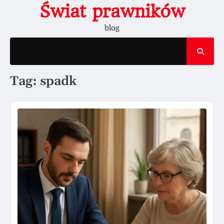
Skip
Świat prawników
to
blog
content
Tag:
spadk