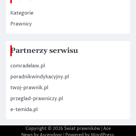
Kategorie
Prawnicy
Partnerzy serwisu
comradelaw.pl
poradnikwindykacyjny.pl
twoj-prawnik.pl
przeglad-prawniczy.pl
e-temida.pl
Copyright © 2026
Świat prawników
| Ace
News by
Ascendoor
| Powered by
WordPress
.