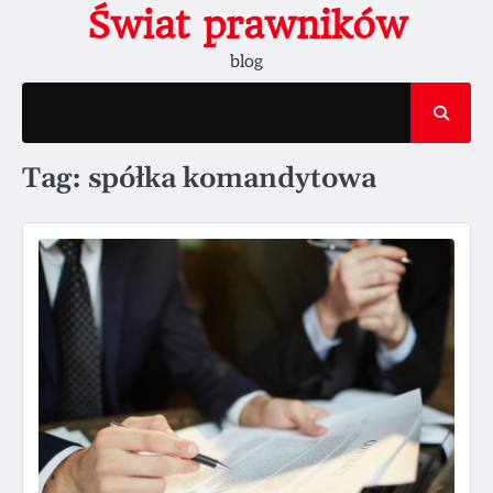
Skip
Świat prawników
to
blog
content
Tag:
spółka komandytowa