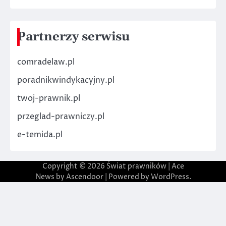
Partnerzy serwisu
comradelaw.pl
poradnikwindykacyjny.pl
twoj-prawnik.pl
przeglad-prawniczy.pl
e-temida.pl
Copyright © 2026
Świat prawników
| Ace
News by
Ascendoor
| Powered by
WordPress
.