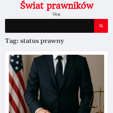
Skip
Świat prawników
to
blog
content
Tag:
status prawny