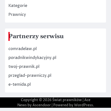
Kategorie
Prawnicy
Partnerzy serwisu
comradelaw.pl
poradnikwindykacyjny.pl
twoj-prawnik.pl
przeglad-prawniczy.pl
e-temida.pl
Copyright © 2026
Świat prawników
| Ace
News by
Ascendoor
| Powered by
WordPress
.