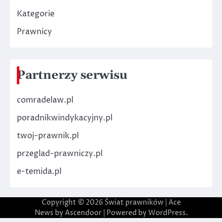
Kategorie
Prawnicy
Partnerzy serwisu
comradelaw.pl
poradnikwindykacyjny.pl
twoj-prawnik.pl
przeglad-prawniczy.pl
e-temida.pl
Copyright © 2026
Świat prawników
| Ace
News by
Ascendoor
| Powered by
WordPress
.