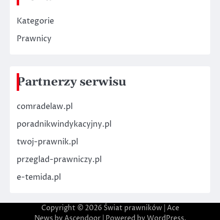
Kategorie
Prawnicy
Partnerzy serwisu
comradelaw.pl
poradnikwindykacyjny.pl
twoj-prawnik.pl
przeglad-prawniczy.pl
e-temida.pl
Copyright © 2026
Świat prawników
| Ace
News by
Ascendoor
| Powered by
WordPress
.