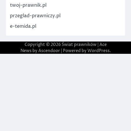
twoj-prawnik.pl
przeglad-prawniczy.pl
e-temida.pl
Copyright © 2026
Świat prawników
| Ace
News by
Ascendoor
| Powered by
WordPress
.