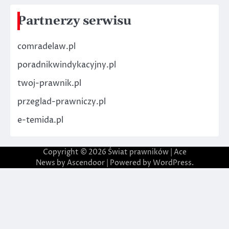
Partnerzy serwisu
comradelaw.pl
poradnikwindykacyjny.pl
twoj-prawnik.pl
przeglad-prawniczy.pl
e-temida.pl
Copyright © 2026
Świat prawników
| Ace
News by
Ascendoor
| Powered by
WordPress
.