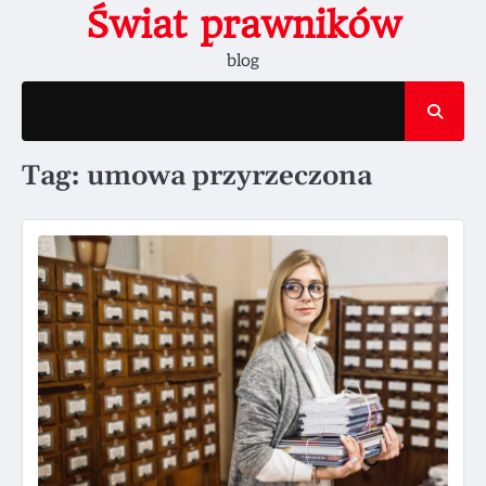
Skip
Świat prawników
to
blog
content
Tag:
umowa przyrzeczona