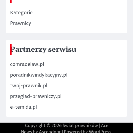
Kategorie
Prawnicy
Partnerzy serwisu
comradelaw.pl
poradnikwindykacyjny.pl
twoj-prawnik.pl
przeglad-prawniczy.pl
e-temida.pl
Copyright © 2026
Świat prawników
| Ace
News by
Ascendoor
| Powered by
WordPress
.