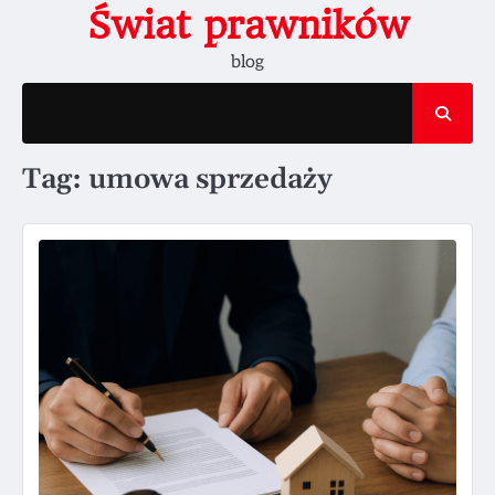
Skip
Świat prawników
to
blog
content
Tag:
umowa sprzedaży