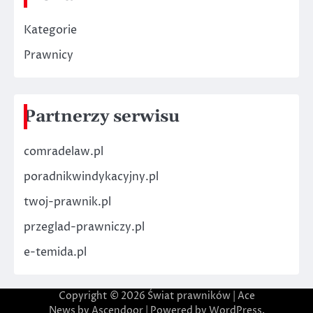
Kategorie
Prawnicy
Partnerzy serwisu
comradelaw.pl
poradnikwindykacyjny.pl
twoj-prawnik.pl
przeglad-prawniczy.pl
e-temida.pl
Copyright © 2026
Świat prawników
| Ace
News by
Ascendoor
| Powered by
WordPress
.