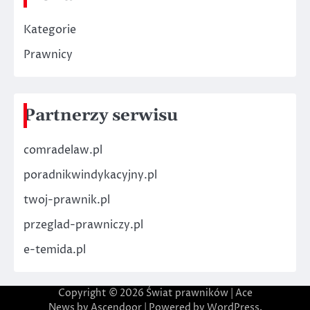
Kategorie
Prawnicy
Partnerzy serwisu
comradelaw.pl
poradnikwindykacyjny.pl
twoj-prawnik.pl
przeglad-prawniczy.pl
e-temida.pl
Copyright © 2026
Świat prawników
| Ace
News by
Ascendoor
| Powered by
WordPress
.