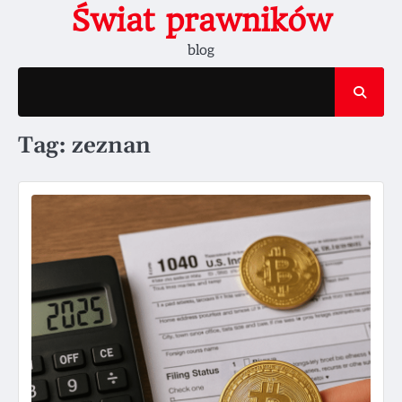
Skip
Świat prawników
to
blog
content
Tag:
zeznan