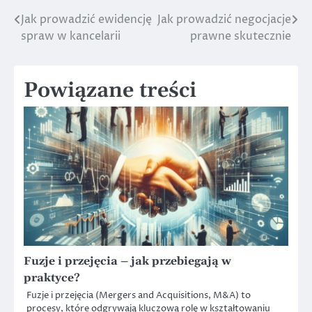
Jak prowadzić ewidencję
Jak prowadzić negocjacje
Nawigacja
spraw w kancelarii
prawne skutecznie
wpisu
Powiązane treści
Fuzje i przejęcia – jak przebiegają w
praktyce?
Fuzje i przejęcia (Mergers and Acquisitions, M&A) to
procesy, które odgrywają kluczową rolę w kształtowaniu