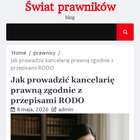
Skip
Świat prawników
to
blog
content
Home
prawnicy
Jak prowadzić kancelarię prawną zgodnie z
przepisami RODO
Jak prowadzić kancelarię
prawną zgodnie z
przepisami RODO
8 maja, 2026
admin