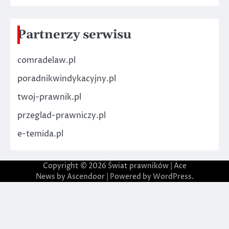
Partnerzy serwisu
comradelaw.pl
poradnikwindykacyjny.pl
twoj-prawnik.pl
przeglad-prawniczy.pl
e-temida.pl
Copyright © 2026
Świat prawników
| Ace
News by
Ascendoor
| Powered by
WordPress
.