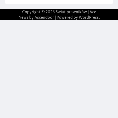
Copyright © 2026
Świat prawników
| Ace
News by
Ascendoor
| Powered by
WordPress
.