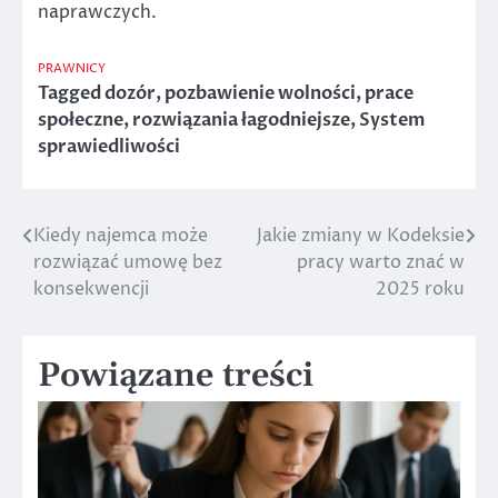
naprawczych.
PRAWNICY
Tagged
dozór
,
pozbawienie wolności
,
prace
społeczne
,
rozwiązania łagodniejsze
,
System
sprawiedliwości
Kiedy najemca może
Jakie zmiany w Kodeksie
Nawigacja
rozwiązać umowę bez
pracy warto znać w
wpisu
konsekwencji
2025 roku
Powiązane treści