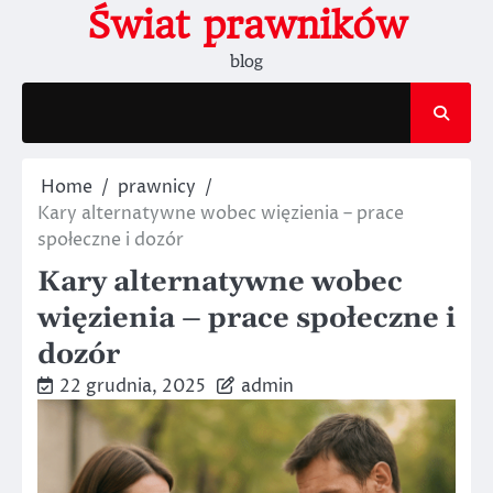
Skip
Świat prawników
to
blog
content
Home
prawnicy
Kary alternatywne wobec więzienia – prace
społeczne i dozór
Kary alternatywne wobec
więzienia – prace społeczne i
dozór
22 grudnia, 2025
admin