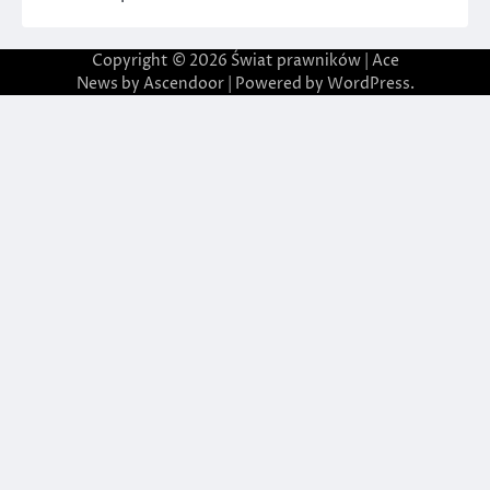
Copyright © 2026
Świat prawników
| Ace
News by
Ascendoor
| Powered by
WordPress
.