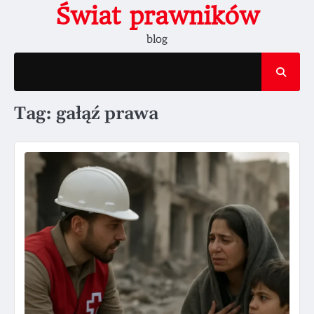
Skip
Świat prawników
to
blog
content
Tag:
gałąź prawa