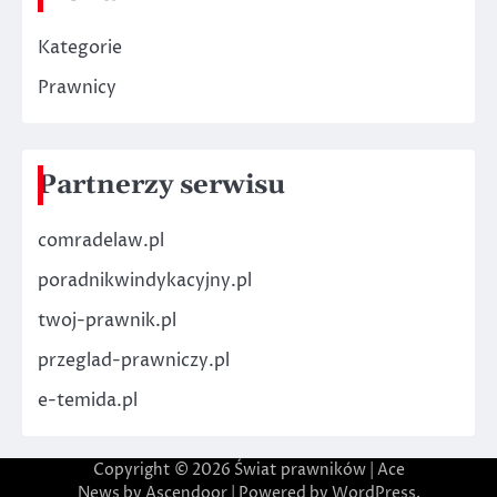
Kategorie
Prawnicy
Partnerzy serwisu
comradelaw.pl
poradnikwindykacyjny.pl
twoj-prawnik.pl
przeglad-prawniczy.pl
e-temida.pl
Copyright © 2026
Świat prawników
| Ace
News by
Ascendoor
| Powered by
WordPress
.