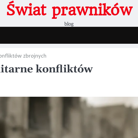
Świat prawników
blog
onfliktów zbrojnych
tarne konfliktów