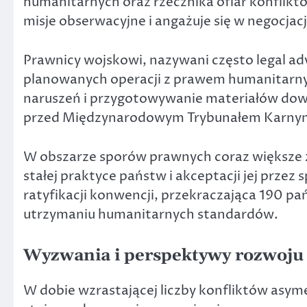
humanitarnych oraz rzecznika ofiar konflikt
misje obserwacyjne i angażuje się w negocja
Prawnicy wojskowi, nazywani często legal adv
planowanych operacji z prawem humanitarny
naruszeń i przygotowywanie materiałów dow
przed Międzynarodowym Trybunałem Karny
W obszarze sporów prawnych coraz większe 
stałej praktyce państw i akceptacji jej prze
ratyfikacji konwencji, przekraczająca 190 p
utrzymaniu humanitarnych standardów.
Wyzwania i perspektywy rozwoju
W dobie wzrastającej liczby konfliktów asy