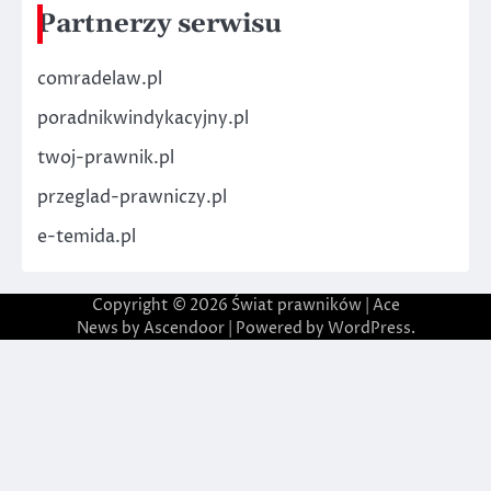
Partnerzy serwisu
comradelaw.pl
poradnikwindykacyjny.pl
twoj-prawnik.pl
przeglad-prawniczy.pl
e-temida.pl
Copyright © 2026
Świat prawników
| Ace
News by
Ascendoor
| Powered by
WordPress
.