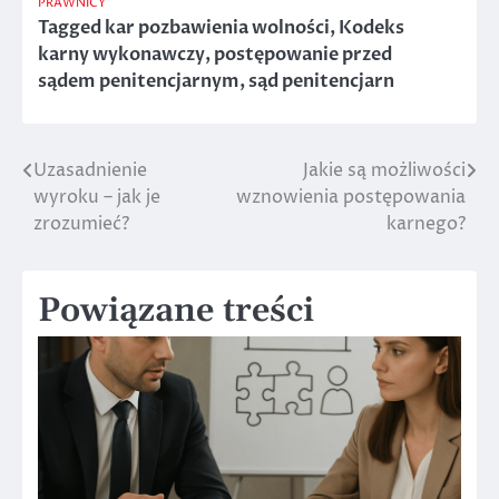
PRAWNICY
Tagged
kar pozbawienia wolności
,
Kodeks
karny wykonawczy
,
postępowanie przed
sądem penitencjarnym
,
sąd penitencjarn
Uzasadnienie
Jakie są możliwości
Nawigacja
wyroku – jak je
wznowienia postępowania
wpisu
zrozumieć?
karnego?
Powiązane treści