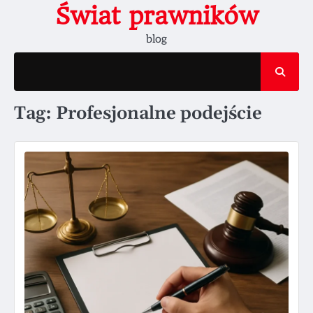
Skip
Świat prawników
to
blog
content
Tag:
Profesjonalne podejście