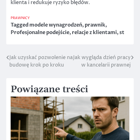
klienta i redukuje ryzyko błędów.
PRAWNICY
Tagged
modele wynagrodzeń
,
prawnik
,
Profesjonalne podejście
,
relacje z klientami
,
st
Jak uzyskać pozwolenie na
Jak wygląda dzień pracy
Nawigacja
budowę krok po kroku
w kancelarii prawnej
wpisu
Powiązane treści